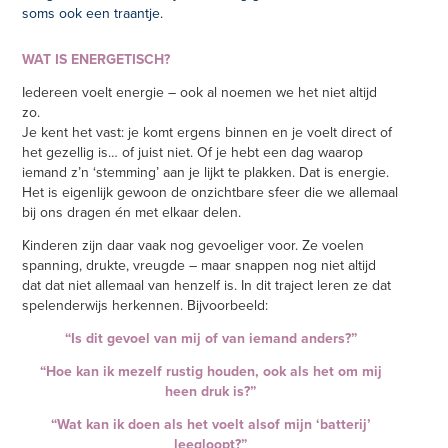
soms ook een traantje.
WAT IS ENERGETISCH?
Iedereen voelt energie – ook al noemen we het niet altijd
zo.
Je kent het vast: je komt ergens binnen en je voelt direct of
het gezellig is… of juist niet. Of je hebt een dag waarop
iemand z’n ‘stemming’ aan je lijkt te plakken. Dat is energie.
Het is eigenlijk gewoon de onzichtbare sfeer die we allemaal
bij ons dragen én met elkaar delen.
Kinderen zijn daar vaak nog gevoeliger voor. Ze voelen
spanning, drukte, vreugde – maar snappen nog niet altijd
dat dat niet allemaal van henzelf is. In dit traject leren ze dat
spelenderwijs herkennen. Bijvoorbeeld:
“Is dit gevoel van mij of van iemand anders?”
“Hoe kan ik mezelf rustig houden, ook als het om mij
heen druk is?”
“Wat kan ik doen als het voelt alsof mijn ‘batterij’
leegloopt?”