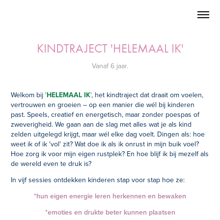
KINDTRAJECT 'HELEMAAL IK'
Vanaf 6 jaar.
Welkom bij
'
HELEMAAL IK
'
, het kindtraject dat draait om voelen,
vertrouwen en groeien – op een manier die wél bij kinderen
past. Speels, creatief en energetisch, maar zonder poespas of
zweverigheid. We gaan aan de slag met alles wat je als kind
zelden uitgelegd krijgt, maar wél elke dag voelt. Dingen als: hoe
weet ik of ik 'vol' zit? Wat doe ik als ik onrust in mijn buik voel?
Hoe zorg ik voor mijn eigen rustplek? En hoe blijf ik bij mezelf als
de wereld even te druk is?
In vijf sessies ontdekken kinderen stap voor stap hoe ze:
*hun eigen energie leren herkennen en bewaken
*emoties en drukte beter kunnen plaatsen